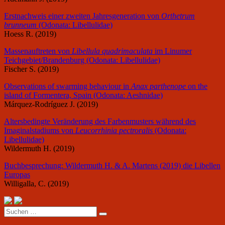
Erstnachweis einer zweiten Jahresgeneration von
Orthetrum
brunneum
(Odonata: Libellulidae)
Hoess R. (2019)
Massenauftreten von
Libellula quadrimaculata
im Linumer
Teichgebiet/Brandenburg (Odonata: Libellulidae)
Fischer S. (2019)
Observations of swarming behaviour in
Anax parthenope
on the
island of Formentera, Spain (Odonata: Aeshnidae)
Márquez-Rodríguez J. (2019)
Altersbedingte Veränderung des Farbenmusters während des
Imaginalstadiums von
Leucorrhinia pectroralis
(Odonata:
Libellulidae)
Wildermuth H. (2019)
Buchbesprechung: Wildermuth H. & A. Martens (2019) die Libellen
Europas
Willigalla, C. (2019)
Suchen
nach: