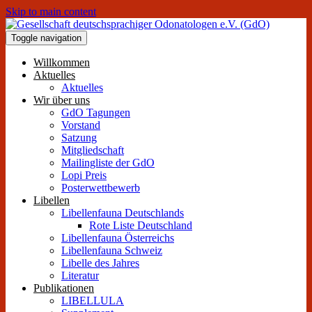
Skip to main content
Toggle navigation
Willkommen
Aktuelles
Aktuelles
Wir über uns
GdO Tagungen
Vorstand
Satzung
Mitgliedschaft
Mailingliste der GdO
Lopi Preis
Posterwettbewerb
Libellen
Libellenfauna Deutschlands
Rote Liste Deutschland
Libellenfauna Österreichs
Libellenfauna Schweiz
Libelle des Jahres
Literatur
Publikationen
LIBELLULA