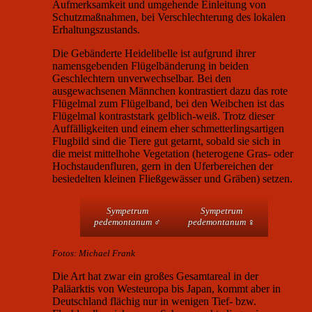
Aufmerksamkeit und umgehende Einleitung von
Schutzmaßnahmen, bei Verschlechterung des lokalen
Erhaltungszustands.
Die Gebänderte Heidelibelle ist aufgrund ihrer
namensgebenden Flügelbänderung in beiden
Geschlechtern unverwechselbar. Bei den
ausgewachsenen Männchen kontrastiert dazu das rote
Flügelmal zum Flügelband, bei den Weibchen ist das
Flügelmal kontraststark gelblich-weiß. Trotz dieser
Auffälligkeiten und einem eher schmetterlingsartigen
Flugbild sind die Tiere gut getarnt, sobald sie sich in
die meist mittelhohe Vegetation (heterogene Gras- oder
Hochstaudenfluren, gern in den Uferbereichen der
besiedelten kleinen Fließgewässer und Gräben) setzen.
Sympetrum
Sympetrum
pedemontanum
♂
pedemontanum
♀
Fotos: Michael Frank
Die Art hat zwar ein großes Gesamtareal in der
Paläarktis von Westeuropa bis Japan, kommt aber in
Deutschland flächig nur in wenigen Tief- bzw.