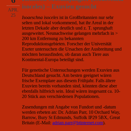
isoceles) – Exuvien gesucht
APR.
25
Isoaeschna isoceles
ist in Großbritannien nur sehr
selten und lokal vorkommend, hat ihr Areal in der
letzten Dekade aber deutlich und z. T. sprunghaft
ausgeweitet. Neunachweise gelangen mehrfach in >
200 km Entfernung zu bekannten
Reproduktionsgebieten. Forscher der Universität
Exeter untersuchen die Ursachen der Ausbreitung und
möchten herausfinden, ob daran auch Tiere aus
Kontinental-Europa beteiligt sind.
Für genetische Untersuchungen werden Exuvien aus
Deutschland gesucht. Am besten geeignet wären
frische Exemplare aus diesem Frühjahr. Falls ältere
Exuvien bereits vorhanden sind, könnten diese aber
ebenfalls hilfreich sein. Ideal wären insgesamt ca. 10-
20 Stück aus verschiedenen Populationen.
Zusendungen mit Angabe von Fundort und -datum
werden erbeten an: Dr. Adrian Parr, 10 Orchard Way,
Barrow, Bury St Edmunds, Suffolk IP29 5BX, Great
Britain (E-Mail:
adrian.parr@btinternet.com
).