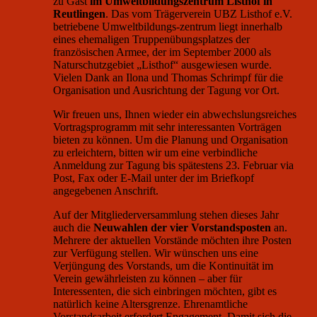
zu Gast
im Umweltbildungszentrum Listhof in
Reutlingen
. Das vom Trägerverein UBZ Listhof e.V.
betriebene Umweltbildungs-zentrum liegt innerhalb
eines ehemaligen Truppenübungsplatzes der
französischen Armee, der im September 2000 als
Naturschutzgebiet „Listhof“ ausgewiesen wurde.
Vielen Dank an Ilona und Thomas Schrimpf für die
Organisation und Ausrichtung der Tagung vor Ort.
Wir freuen uns, Ihnen wieder ein abwechslungsreiches
Vortragsprogramm mit sehr interessanten Vorträgen
bieten zu können. Um die Planung und Organisation
zu erleichtern, bitten wir um eine verbindliche
Anmeldung zur Tagung bis spätestens 23. Februar via
Post, Fax oder E-Mail unter der im Briefkopf
angegebenen Anschrift.
Auf der Mitgliederversammlung stehen dieses Jahr
auch die
Neuwahlen der vier Vorstandsposten
an.
Mehrere der aktuellen Vorstände möchten ihre Posten
zur Verfügung stellen. Wir wünschen uns eine
Verjüngung des Vorstands, um die Kontinuität im
Verein gewährleisten zu können – aber für
Interessenten, die sich einbringen möchten, gibt es
natürlich keine Altersgrenze. Ehrenamtliche
Vorstandsarbeit erfordert Engagement. Damit sich die