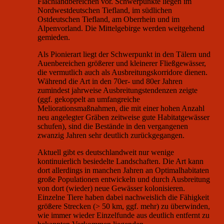
Flachlandbereichen vor. Schwerpunkte liegen im
Nordwestdeutschen Tiefland, im südlichen
Ostdeutschen Tiefland, am Oberrhein und im
Alpenvorland. Die Mittelgebirge werden weitgehend
gemieden.
Als Pionierart liegt der Schwerpunkt in den Tälern und
Auenbereichen größerer und kleinerer Fließgewässer,
die vermutlich auch als Ausbreitungskorridore dienen.
Während die Art in den 70er- und 80er Jahren
zumindest jahrweise Ausbreitungstendenzen zeigte
(ggf. gekoppelt an umfangreiche
Meliorationsmaßnahmen, die mit einer hohen Anzahl
neu angelegter Gräben zeitweise gute Habitatgewässer
schufen), sind die Bestände in den vergangenen
zwanzig Jahren sehr deutlich zurückgegangen.
Aktuell gibt es deutschlandweit nur wenige
kontinuierlich besiedelte Landschaften. Die Art kann
dort allerdings in manchen Jahren an Optimalhabitaten
große Populationen entwickeln und durch Ausbreitung
von dort (wieder) neue Gewässer kolonisieren.
Einzelne Tiere haben dabei nachweislich die Fähigkeit
größere Strecken (> 50 km, ggf. mehr) zu überwinden,
wie immer wieder Einzelfunde aus deutlich entfernt zu