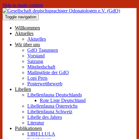
Skip to main content
Toggle navigation
Willkommen
Aktuelles
Aktuelles
Wir über uns
GdO Tagungen
Vorstand
Satzung
Mitgliedschaft
Mailingliste der GdO
Lopi Preis
Posterwettbewerb
Libellen
Libellenfauna Deutschlands
Rote Liste Deutschland
Libellenfauna Österreichs
Libellenfauna Schweiz
Libelle des Jahres
Literatur
Publikationen
LIBELLULA