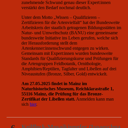
zunehmende Schwund genau dieser Expert:innen
verstärkt den Bedarf nochmal deutlich.
Unter dem Motto „Wissen – Qualifizieren –
Zertifizieren für die Artenvielfalt“ hat der Bundesweite
Arbeitskreis der staatlich getragenen Bildungsstätten im
Natur- und Umweltschutz (BANU) eine gemeinsame
bundesweite Initiative ins Leben gerufen, welche sich
der Herausforderung stellt dem
Artenkenner:innenschwund entgegen zu wirken.
Gemeinsam mit Expert:innen wurden bundesweite
Standards für Qualifizierungskurse und Prüfungen für
die Artengruppen Feldbotanik, Ornithologie,
Amphibien/Reptilien, Tagfalter und Libellen auf drei
Niveaustufen (Bronze, Silber, Gold) entwickelt.
Am 27.05.2025 findet in Mainz im
Naturhistorisches Museum, Reichklarastraße 1,
55116 Mainz, die Prüfung für das Bronze-
Zertifikat der Libellen statt.
Anmelden kann man
sich
hier
.
6
Keilfleck-Mosaikjungfer (Isoaeschna