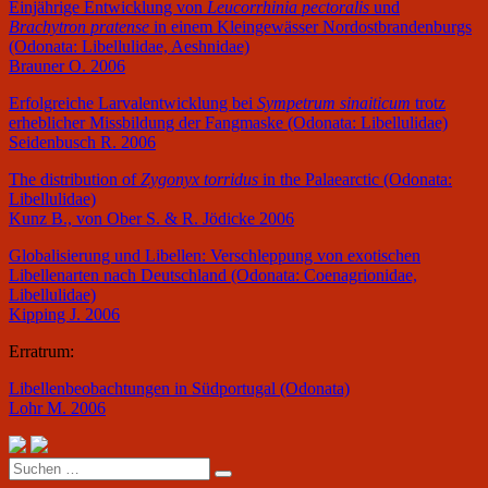
Einjährige Entwicklung von
Leucorrhinia pectoralis
und
Brachytron pratense
in einem Kleingewässer Nordostbrandenburgs
(Odonata: Libellulidae, Aeshnidae)
Brauner O. 2006
Erfolgreiche Larvalentwicklung bei
Sympetrum sinaiticum
trotz
erheblicher Missbildung der Fangmaske (Odonata: Libellulidae)
Seidenbusch R. 2006
The distribution of
Zygonyx torridus
in the Palaearctic (Odonata:
Libellulidae)
Kunz B., von Ober S. & R. Jödicke 2006
Globalisierung und Libellen: Verschleppung von exotischen
Libellenarten nach Deutschland (Odonata: Coenagrionidae,
Libellulidae)
Kipping J. 2006
Erratrum:
Libellenbeobachtungen in Südportugal (Odonata)
Lohr M. 2006
Suchen
nach: