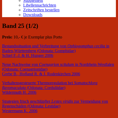
Supplement
Libellennachrichten
Zeitschriften bestellen
Downloads
Band 25 (1/2)
Preis:
10,- € je Exemplar plus Porto
Bestandssituation und Verbreitung von
Ophiogomphus cecilia
in
Baden-Württemberg (Odonata: Gomphidae)
Schiel F.-J. & H. Hunger 2006
Neue Nachweise von
Coenagrion scitulum
in Nordrhein-Westfalen
(Odonata: Coenagrionidae)
Grebe B., Hofland R. & J. Rodenkirchen 2006
Verhaltensgesteuerte Thermoregulation bei
Somatochlora
flavomaculata
(Odonata: Corduliidae)
Wildermuth H. 2006
Strategien frisch geschlüpfter
Lestes viridis
zur Vermeidung von
Regenschäden (Odonata: Lestidae)
Westermann K. 2006