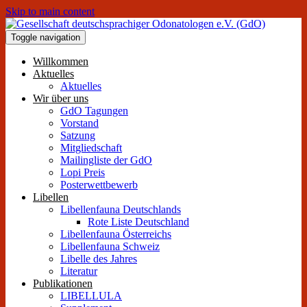
Skip to main content
Toggle navigation
Willkommen
Aktuelles
Aktuelles
Wir über uns
GdO Tagungen
Vorstand
Satzung
Mitgliedschaft
Mailingliste der GdO
Lopi Preis
Posterwettbewerb
Libellen
Libellenfauna Deutschlands
Rote Liste Deutschland
Libellenfauna Österreichs
Libellenfauna Schweiz
Libelle des Jahres
Literatur
Publikationen
LIBELLULA