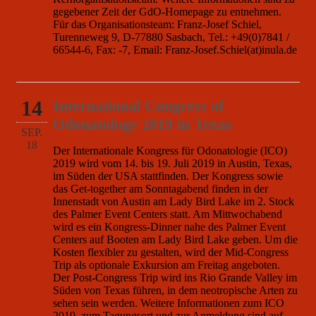
gegebener Zeit der GdO-Homepage zu entnehmen.
Für das Organisationsteam: Franz-Josef Schiel,
Turenneweg 9, D-77880 Sasbach, Tel.: +49(0)7841 /
66544-6, Fax: -7, Email: Franz-Josef.Schiel(at)inula.de
14
International Congress of
Odonatology 2019 in Texas
SEP.
18
Der Internationale Kongress für Odonatologie (ICO)
2019 wird vom 14. bis 19. Juli 2019 in Austin, Texas,
im Süden der USA stattfinden. Der Kongress sowie
das Get-together am Sonntagabend finden in der
Innenstadt von Austin am Lady Bird Lake im 2. Stock
des Palmer Event Centers statt. Am Mittwochabend
wird es ein Kongress-Dinner nahe des Palmer Event
Centers auf Booten am Lady Bird Lake geben. Um die
Kosten flexibler zu gestalten, wird der Mid-Congress
Trip als optionale Exkursion am Freitag angeboten.
Der Post-Congress Trip wird ins Rio Grande Valley im
Süden von Texas führen, in dem neotropische Arten zu
sehen sein werden. Weitere Informationen zum ICO
2019, zum Tagungsort und zur Anmeldung sind auf