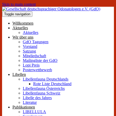
Skip to main content
Toggle navigation
Willkommen
Aktuelles
Aktuelles
Wir über uns
GdO Tagungen
Vorstand
Satzung
Mitgliedschaft
Mailingliste der GdO
Lopi Preis
Posterwettbewerb
Libellen
Libellenfauna Deutschlands
Rote Liste Deutschland
Libellenfauna Österreichs
Libellenfauna Schweiz
Libelle des Jahres
Literatur
Publikationen
LIBELLULA