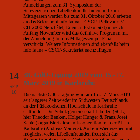
Anmeldungen zum 31. Symposium der
Schweizerischen LibellenkundlerInnen und zum
Mittagessen werden bis zum 31. Oktober 2018 erbeten
an das Sekretariat info fauna – CSCF, Bellevaux 51,
CH-2000 Neuchâtel, Email: info.fauna(at)unine.ch.
Anfang November wird das definitive Programm mit
der Anmeldung für das Mittagessen per Email
verschickt. Weitere Informationen sind ebenfalls beim
info fauna – CSCF-Sekretariat nachzufragen.
14
38. GdO-Tagung 2019 vom 15.-17.
März 2019 in Karlsruhe
SEP.
18
Die nächste GdO-Tagung wird am 15.-17. März 2019
seit längerer Zeit wieder im Südwesten Deutschlands
an der Pädagogischen Hochschule in Karlsruhe
stattfinden. Die Schutzgemeinschaft Libellen (SGL,
hier Theodor Benken, Holger Hunger & Franz-Josef
Schiel) organisiert diese in Kooperation mit der PH in
Karlsruhe (Andreas Martens). Auf ein Wiedersehen mit
möglichst vielen Libellenfreunden freut sich das
Kernorganisationsteam. Weitere Informationen sind zu